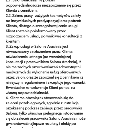
2.1. Salon Arachnia nie ponosi
odpowiedzialności za niezapoznanie się przez
Klienta z cennikiem.
2.2. Zakres pracy i zużytych kosmetyków zależy
od indywidualnych predyspozycji oraz potrzeb
Klienta, dlatego o szczegółowej cenie usługi
Klient zostanie poinformowany przed
rozpoczęciem usługi, po wnikliwej konsultacji z
klientem.
3. Zakup usługi w Salonie Arachnia jest
równoznaczny ze złożeniem przez Klienta
oświadczenia ustnego (po wcześniejszej
konsultacji z pracownikiem Salonu Arachnia), iż
nie ma żadnych przeciwwskazań zdrowotnych i
medycznych do wykonania usług oferowanych
przez Salon, oraz że zapoznał się z cennikiem i z
niniejszym regulaminem i akceptuje jego warunki.
Ewentualne konsekwencje Klient ponosi na
własną odpowiedzialność.
4. Klient ma obowiązek stosowania się do
zaleceń pozabiegowych, zgodnie z instrukcją
przekazaną podczas zabiegu przez pracownika
Salonu. Tylko właściwa pielęgnacja i stosowanie
się do zaleceń pracownika Salonu Arachnia może
gwarantować najlepsze rezultaty i efekty po