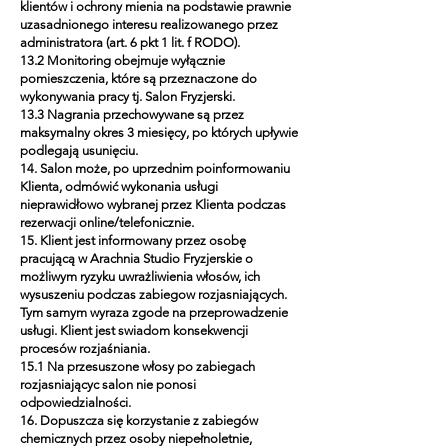
klientów i ochrony mienia na podstawie prawnie
uzasadnionego interesu realizowanego przez
administratora (art. 6 pkt 1 lit. f RODO).
13.2 Monitoring obejmuje wyłącznie
pomieszczenia, które są przeznaczone do
wykonywania pracy tj. Salon Fryzjerski.
13.3 Nagrania przechowywane są przez
maksymalny okres 3 miesięcy, po których upływie
podlegają usunięciu.
14. Salon może, po uprzednim poinformowaniu
Klienta, odmówić wykonania usługi
nieprawidłowo wybranej przez Klienta podczas
rezerwacji online/telefonicznie.
15. Klient jest informowany przez osobę
pracującą w Arachnia Studio Fryzjerskie o
możliwym ryzyku uwrażliwienia włosów, ich
wysuszeniu podczas zabiegow rozjasniających.
Tym samym wyraza zgode na przeprowadzenie
usługi. Klient jest swiadom konsekwencji
procesów rozjaśniania.
15.1 Na przesuszone włosy po zabiegach
rozjasniającyc salon nie ponosi
odpowiedzialności.
16. Dopuszcza się korzystanie z zabiegów
chemicznych przez osoby niepełnoletnie,