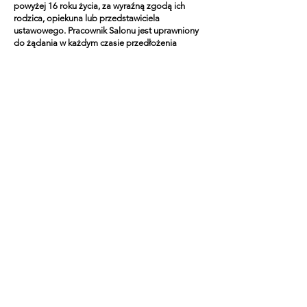
powyżej 16 roku życia, za wyraźną zgodą ich
rodzica, opiekuna lub przedstawiciela
ustawowego. Pracownik Salonu jest uprawniony
do żądania w każdym czasie przedłożenia
stosownej zgody lub nawiązania połączenia z
osobą uprawnioną do jej wyrażenia w celu
potwierdzenia wyrażenia zgody lub odmowy
świadczenia zabiegu.
17. Na terenie Salonu Arachnia zakazane jest:
palenie papierosów, zażywanie środków
odurzających, wnoszenie i spożywanie napojów
alkoholowych, handel, akwizycja, głośne i
niekulturalne zachowanie, korzystanie z urządzeń
bez zgody personelu Salonu, wnoszenie
urządzeń rejestrujących obraz i dźwięk.
18. Klient ma prawo złożyć reklamację dotyczącą
korzystania z usług w Salonie Arachnia
niezwłocznie po zauważeniu wady, nie później niż
7 dni od daty wizyty.
18.1. Reklamację Klient składa osobiście w
Salonie, w którym została wykonana usługa lub
za pośrednictwem poczty elektronicznej na
adres: iarachnia.studio.fryzjerskie@gmail.com
powinna zawierać: imię i nazwisko Klienta, adres
poczty elektronicznej, na który ma zostać