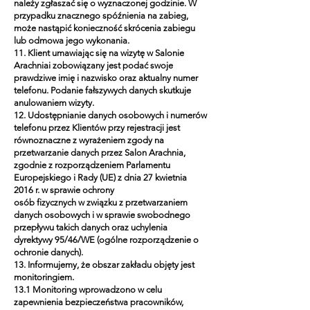
należy zgłaszać się o wyznaczonej godzinie. W
przypadku znacznego spóźnienia na zabieg,
może nastąpić konieczność skrócenia zabiegu
lub odmowa jego wykonania.
11. Klient umawiając się na wizytę w Salonie
Arachniai zobowiązany jest podać swoje
prawdziwe imię i nazwisko oraz aktualny numer
telefonu. Podanie fałszywych danych skutkuje
anulowaniem wizyty.
12. Udostępnianie danych osobowych i numerów
telefonu przez Klientów przy rejestracji jest
równoznaczne z wyrażeniem zgody na
przetwarzanie danych przez Salon Arachnia,
zgodnie z rozporządzeniem Parlamentu
Europejskiego i Rady (UE) z dnia 27 kwietnia
2016 r. w sprawie ochrony
osób fizycznych w związku z przetwarzaniem
danych osobowych i w sprawie swobodnego
przepływu takich danych oraz uchylenia
dyrektywy 95/46/WE (ogólne rozporządzenie o
ochronie danych).
13. Informujemy, że obszar zakładu objęty jest
monitoringiem.
13.1 Monitoring wprowadzono w celu
zapewnienia bezpieczeństwa pracowników,