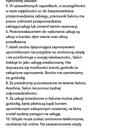
wykonanej usłudze.
5. W uzasadnionych wypadkach, w szczególności
w razie wątpliwości co do bezpieczeństwa
przeprowadzenia zabiegu, pracownik Salonu ma
prawo odmówić przeprowadzenia
zabiegu/usługi lub zmienić termin rezerwacji.
6. Przeciwwskazaniem do wykonania usługi są
włosy w bardzo złym stanie oraz włosy
przedłużane.
7.Jeżeli osoba dysponująca zaproszeniem
upominkowym nie przyjdzie na umówioną wizytę
i nie poinformuje o swojej nieobecności , Salon
traktuje to jako usługę zrealizowaną. Nie
dopuszcza się możliwości zwrotu gotówki za
zakupione zaproszenie. Bonów nie wymieniamy
na gotówkę.
8. Za przedmioty pozostawione na terenie Salonu
Arachnia, Salon nie ponosi żadnej
odpowiedzialności.
9. Za usługi świadczone w Salonie można płacić
gotówką, karta płatniczą bądż bonem
upominkowym zakupionym wczesniej, na który
został wydany paragon na usługę.
10. Wizyta może zostać umówiona telefonicznie,
osobiście lub online. Na zarezerwowane wizyty